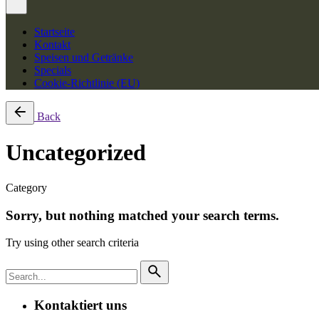
Startseite
Kontakt
Speisen und Getränke
Specials
Cookie-Richtlinie (EU)
Back
Uncategorized
Category
Sorry, but nothing matched your search terms.
Try using other search criteria
Search
for
Kontaktiert uns